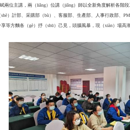
啟斌兩位主講，兩（liǎng）位講（jiǎng）師以全新角度解析各階段
shè）計部、采購部（bù）、客服部、生產部、人事行政部、PM
享等方麵各（gè）抒（shū）己見，頭腦風暴，現（xiàn）場高