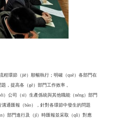
流程環節（jiē）順暢執行；明確（què）各部門在
問題，提高各（gè）部門工作效率 。
i）公司（sī）生產係統與其他職能（néng）部門
行溝通匯報（bào），針對各環節中發生的問題
ān）部門進行及（jí）時匯報並采取（qǔ）對應