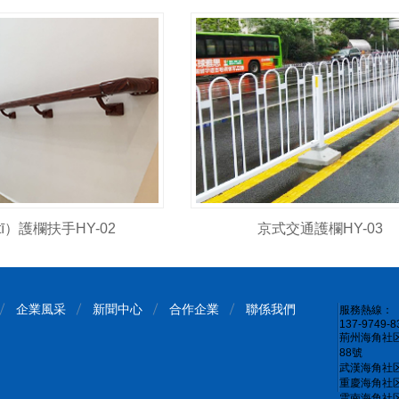
ī）護欄扶手HY-02
京式交通護欄HY-03
企業風采
新聞中心
合作企業
聯係我們
服務熱線：
137-9749-8
荊州海角社区
88號
武漢海角社区
重慶海角社区
雲南海角社区