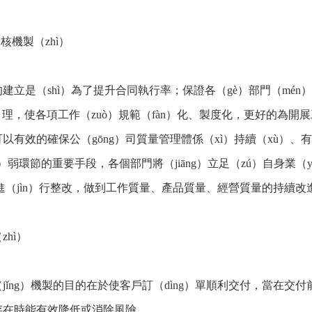
）核機製（zhì）
建立是（shì）為了提升合同執行率；保證各（gè）部門（mé
n）理，使各項工作（zuò）規範（fàn）化、製度化，更好的為開
以有效的確保公（gōng）司質量管理體係（xì）持續（xù）、有
o）弱環節的重要手段，各個部門將（jiāng）立足（zú）自身業
三進（jìn）行整改，做到工作質量、產品質量、經營質量的持續改
zhì）
jǐng）機製的目的在於使客戶訂（dìng）單順利交付，當在
存在時能有效降低或消除風險。