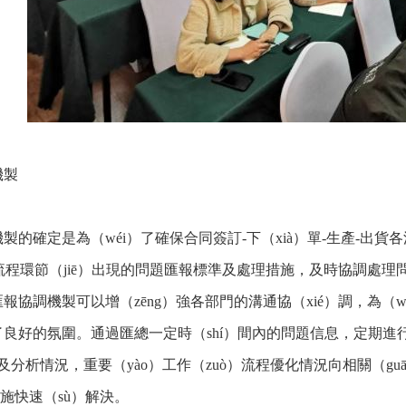
機製
製的確定是為（wéi）了確保合同簽訂-下（xià）單-生產-出貨各
各流程環節（jiē）出現的問題匯報標準及處理措施，及時協調處理
報協調機製可以增（zēng）強各部門的溝通協（xié）調，為（wé
良好的氛圍。通過匯總一定時（shí）間內的問題信息，定期進
置及分析情況，重要（yào）工作（zuò）流程優化情況向相關（gu
）措施快速（sù）解決。