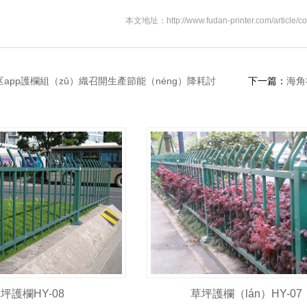
本文地址：http://www.fudan-printer.com/article/c
app護欄組（zǔ）織召開生產節能（néng）降耗討
下一篇：
海角
坪護欄HY-08
草坪護欄（lán）HY-07