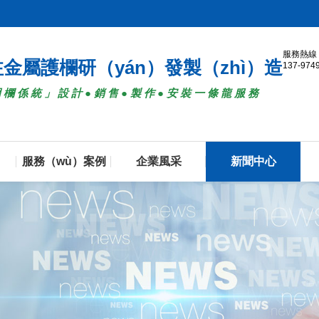
服務熱線
注金屬護欄研（yán）發製（zhì）造
137-974
圍欄係統」設計●銷售●製作●安裝一條龍服務
服務（wù）案例
企業風采
新聞中心