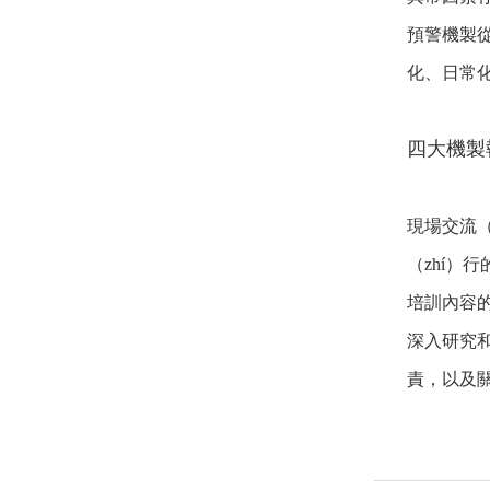
預警機製從
化、日常化
四大機製
現場交流（
（zhí）
培訓內容的
深入研究和
責，以及