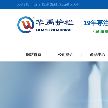
您好！歡（huān）迎訪問海角社区app官方網站！
19年專
「護欄
網站首頁
公司簡介
產品中心