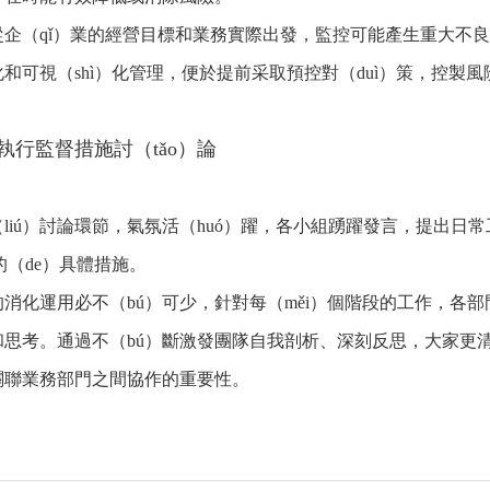
企（qǐ）業的經營目標和業務實際出發，監控可能產生重大不良
和可視（shì）化管理，便於提前采取預控對（duì）策，控製風
執行監督措施討（tǎo）論
liú）討論環節，氣氛活（huó）躍，各小組踴躍發言，提出日常
行的（de）具體措施。
消化運用必不（bú）可少，針對每（měi）個階段的工作，各部
思考。通過不（bú）斷激發團隊自我剖析、深刻反思，大家更清晰認
關聯業務部門之間協作的重要性。