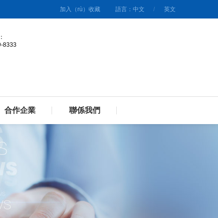
加入（rù）收藏
語言：中文
/
英文
：
9-8333
合作企業
聯係我們