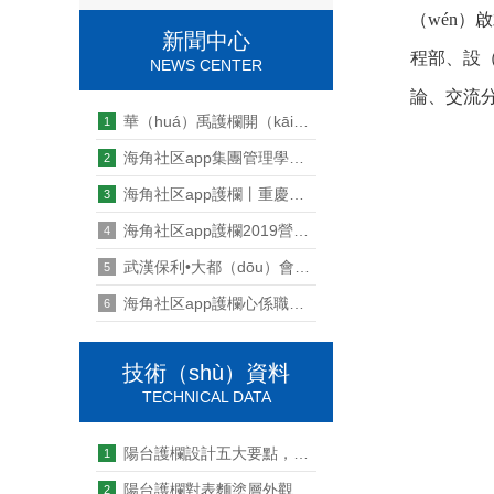
（wén）
新聞中心
程部、設（
NEWS CENTER
論、交流分
華（huá）禹護欄開（kāi）展迎（yíng）國慶（qìng）升國旗活動
1
海角社区app集團管理學堂 · 第二（èr）期
2
海角社区app護欄丨重慶海角社区app辦（bàn）公室喬遷新址啦！
3
海角社区app護欄2019營銷啟航誓師大會暨第一季度總結會
4
武漢保利•大都（dōu）會護欄製作及安裝（zhuāng）工程由海角社区app護欄承包
5
海角社区app護欄心係職工 情滿中秋晚會活動
6
技術（shù）資料
TECHNICAL DATA
陽台護欄設計五大要點，你中招了嗎？
1
陽台護欄對表麵塗層外觀結構有什麽要求
2