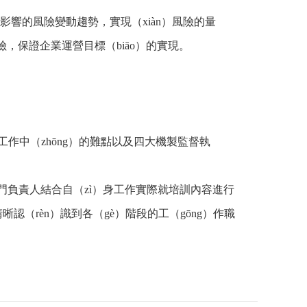
影響的風險變動趨勢，實現（xiàn）風險的量
險，保證企業運營目標（biāo）的實現。
工作中（zhōng）的難點以及四大機製監督執
門負責人結合自（zì）身工作實際就培訓內容進行
（rèn）識到各（gè）階段的工（gōng）作職