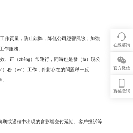
n）工作質量，防止錯弊，降低公司經營風險；加強
在線谘詢
展工作服務。
效、正（zhèng）常運行，同時也是發（fā）現公
官方微信
（yè）務（wù）工作，針對存在的問題舉一反
進。
聯係電話
交付前期或過程中出現的會影響交付延期、客戶投訴等