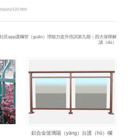
ompany/120.html
社区app護欄管（guǎn）理能力提升培訓第九期：四大保障解
讀（dú）
鋁合金玻璃陽（yáng）台護（hù）欄