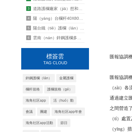
道路護欄廠家（jiā）想和你談一談
3
陽（yáng）台欄杆40X80型材有什麽作用（yòng）
4
陽台鐵（tiě）護欄（lán）壽命多（duō）長時間
5
雲南（nán）鋅鋼護欄多少錢一平米
6
標簽雲
匯報協調
TAG CLOUD
匯報協調機
鋅鋼護欄（lán）
金屬護欄
（zài）
欄杆規格
護欄規格（gé）
通過建立匯
海角社区app
活（huó）動
之間營造了
會議
團建
海角社区app年會
（tí）處
海角社区app活動
節日
（yīng