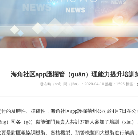
海角社区app護欄管（guǎn）理能力提升培訓第
發布時（shí）間（jiān）：2020-04-10 熱度：1595 標簽：
交付的及時性、準確性，
海角社区app護欄
荊州公司於4月7日在公
ōng）司各（gè）職能部門負責人共計37餘人參加了培訓（xùn）
主要是對匯報協調機製、審核機製、預警機製四大機製進行解讀，