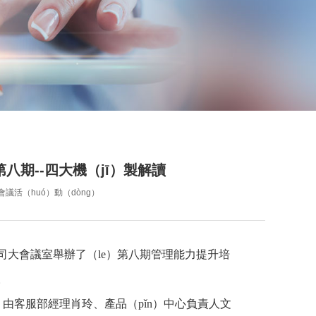
八期--四大機（jī）製解讀
會議
活（huó）動（dòng）
司大會議室舉辦了（le）第八期管理能力提升培
。
由客服部經理肖玲、產品（pǐn）中心負責人文