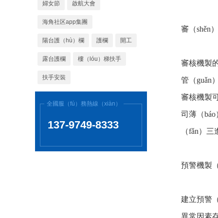
婦女節
啟航大會
海角社区app集團
審（shěn
陽台護（hù）欄
護欄
開工
露台護欄
樓（lóu）梯扶手
審核機製的
扶手安裝
管（guǎ
審核機製可
全國服（fú）務熱線（xiàn）
司薄（bá
137-9749-8333
（fǎn）
預警機製（
建立預警（
異常因素