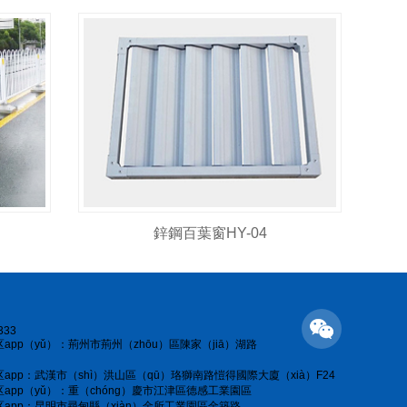
鋅鋼百葉窗HY-04
333
app（yǔ）：荊州市荊州（zhōu）區陳家（jiā）湖路
app：武漢市（shì）洪山區（qū）珞獅南路愷得國際大廈（xià）F24
app（yǔ）：重（chóng）慶市江津區德感工業園區
app：昆明市尋甸縣（xiàn）金所工業園區金築路