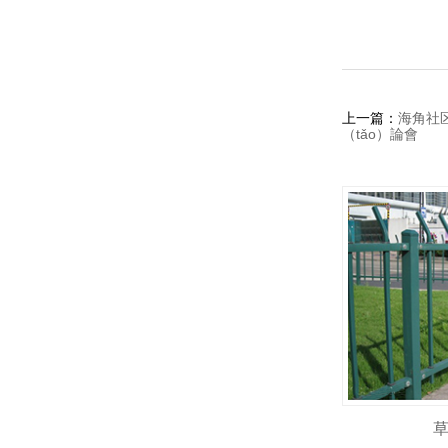
上一篇：
海角社区
（tǎo）論會
草