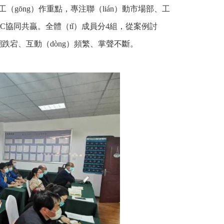
工（gōng）作重點，專注聯（lián）動市場部、工
C協同共贏。全體（tǐ）成員分4組，從案例討
潮跌宕、互動（dòng）頻繁、掌聲不斷。