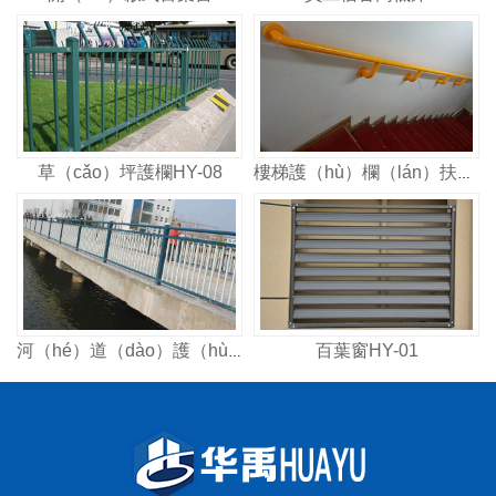
草（cǎo）坪護欄HY-08
樓梯護（hù）欄（lán）扶手HY-01
百葉窗HY-01
河（hé）道（dào）護（hù）欄HY-02