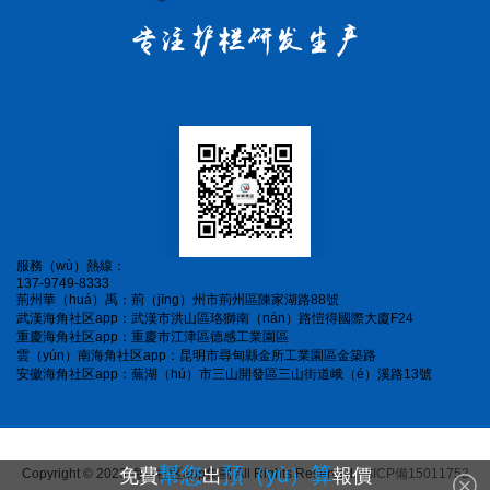
服務（wù）熱線：
137-9749-8333
荊州華（huá）禹：荊（jīng）州市荊州區陳家湖路88號
武漢海角社区app：武漢市洪山區珞獅南（nán）路愷得國際大廈F24
重慶海角社区app：重慶市江津區德感工業園區
雲（yún）南海角社区app：昆明市尋甸縣金所工業園區金築路
安徽海角社区app：蕪湖（hú）市三山開發區三山街道峨（é）溪路13號
幫您
預（yù）算
免費
出
報價
Copyright © 2023 海角社区app集團 All Rights Reserved.
鄂ICP備15011752