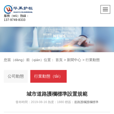
服務（wù）熱線：
137-9749-8333
您當（dāng）前（qián）位置：
首頁
>
新聞中心
>
行業動態
公司動態
行業動態（tài）
城市道路護欄標準設置規範
發布時間：2019-08-16 熱度：1880 標簽：
道路護欄
護欄標準