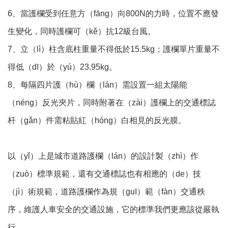
6、當護欄受到任意方（fāng）向800N的力時，位置不應發
生變化，同時護欄可（kě）抗12級台風。
7、立（lì）柱含底柱重量不得低於15.5kg；護欄單片重量不
得低（dī）於（yú）23.95kg。
8、每隔四片護（hù）欄（lán）需設置一組太陽能
（néng）反光夾片，同時附著在（zài）護欄上的交通標誌
杆（gǎn）件需粘貼紅（hóng）白相見的反光膜。
以（yǐ）上是城市道路護欄（lán）的設計製（zhì）作
（zuò）標準規範，還有交通標誌也有相應的（de）技
（jì）術規範，道路護欄作為規（guī）範（fàn）交通秩
序，維護人車安全的交通設施，它的標準我們更應該從嚴執
行。