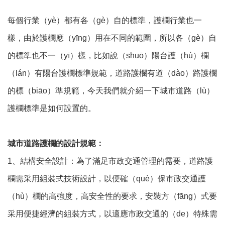
每個行業（yè）都有各（gè）自的標準，護欄行業也一
樣，由於護欄應（yīng）用在不同的範圍，所以各（gè）自
的標準也不一（yī）樣，比如說（shuō）陽台護（hù）欄
（lán）有陽台護欄標準規範，道路護欄有道（dào）路護欄
的標（biāo）準規範，今天我們就介紹一下城市道路（lù）
護欄標準是如何設置的。
城市道路護欄的設計規範：
1、結構安全設計：為了滿足市政交通管理的需要，道路護
欄需采用組裝式技術設計，以便確（què）保市政交通護
（hù）欄的高強度，高安全性的要求，安裝方（fāng）式要
采用便捷經濟的組裝方式，以適應市政交通的（de）特殊需