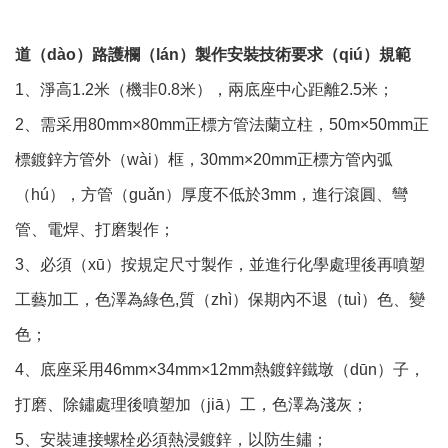
道（dào）路護欄（lán）製作安裝技術要求（qiú）規範
1、淨高1.2米（機非0.8米），兩底座中心距離2.5米；
2、需采用80mm×80mm正標方管法蘭立柱，50m×50mm正
標鍍鋅方管外（wài）框，30mm×20mm正標方管內弧
（hú），方管（guǎn）厚度不低於3mm，進行滾圓、彎
管、電焊、打磨製作；
3、必須（xū）按規定尺寸製作，並進行化學處理後再噴塑
工藝加工，色澤為綠色,質（zhì）保期內不退（tuì）色、變
色；
4、底座采用46mm×34mm×12mm熱鍍鋅鐵墩（dūn）子，
打磨、除鏽處理後噴塑加（jiā）工，色澤為淺灰；
5、安裝連接螺栓必須熱浸鍍鋅，以防生鏽；