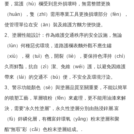
要，當護（hù）欄受到意外損壞時，無需整體更換
（huàn），隻（zhī）需用專業工具更換損壞部分（fèn），
使管理單位在安（ān）裝及維護方麵方便快捷。
2、塗層性能設計：作為維護交通秩序的安全設施，無論
（lùn）何種惡劣環境，道路護欄表麵外觀不應生鏽
（xiù），褪（tuì）色，開裂（liè），要保持色澤持（chí）
久而鮮豔，抗自（zì）潔、免維（wéi）護，以避免因維護
帶來（lái）的交通不（bú）便，不安全及環境汙染。
3、警示功能顏色（sè）與塗層品質至關重要，不能以簡單
的噴塑工藝，單層噴粉（fěn）來處理，更不能用油漆來解
決，需要“永久性塗層"，永久性塗層分別由熱浸鋅層.富
（fù）鋅磷化層，有機富鋅環氧（yǎng）粉末塗層和聚
酯“無瑕"彩（cǎi）色粉末塗層組成。.