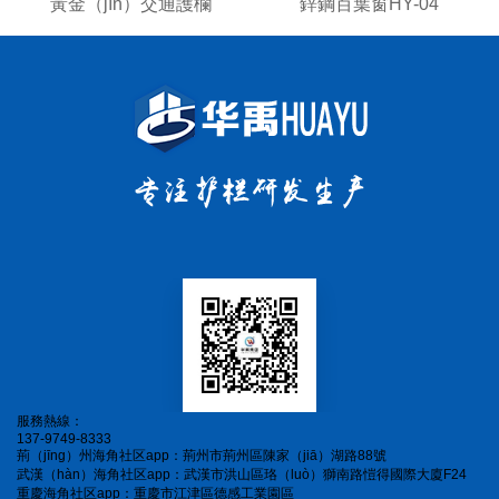
黃金（jīn）交通護欄
鋅鋼百葉窗HY-04
服務熱線：
137-9749-8333
荊（jīng）州海角社区app：荊州市荊州區陳家（jiā）湖路88號
武漢（hàn）海角社区app：武漢市洪山區珞（luò）獅南路愷得國際大廈F24
重慶海角社区app：重慶市江津區德感工業園區