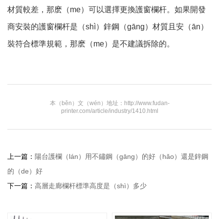
材質較差，那麽（me）可以選擇更換護窗欄杆。如果開發
商安裝的護窗欄杆是（shì）鋅鋼（gāng）材質且安（ān）
裝符合標準規範，那麽（me）是不建議拆除的。
本（běn）文（wén）地址：http://www.fudan-
printer.com/article/industry/1410.html
上一篇：
陽台護欄（lán）用不鏽鋼（gāng）的好（hǎo）還是鋅鋼
的（de）好
下一篇：
高層走廊欄杆標準高度是（shì）多少