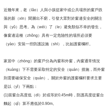
近幾年來，老（lǎo）人與小孩從家中或公共場所的窗戶跌
落的新（xīn）聞層出不窮，引發大眾對於窗邊安全的關注
與（yǔ）思考。為（wéi）了（le）避免類似不幸的發生，
像窗邊這種（zhǒng）具有一定危險性的場所必須要
（yào）安裝一些防護設施（shī），比如護窗欄杆。
家居中（zhōng）的窗戶分為內窗和外窗，內窗通常情況
（kuàng）下不需要采取特定的安全（quán）措施，而外窗
則需要確保安全（quán）。關於外窗的護窗欄杆要求主要
是以（yǐ）下兩點：
(1)當窗台高度低（dī）於或等於0.45m時，防護高度從窗台
麵起（qǐ）算不應低於0.90m。