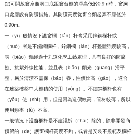
(2)可開啟窗扇窗洞口底距窗台麵的淨高低於0.9m時，窗洞
口處應設有防護措施。其防護高度從窗台麵起算不應低於
0.90m。
一（yī）般情況下護窗欄（lán）杆會采用鋅鋼欄杆或
（huò）者是不鏽鋼欄杆，鋅鋼欄（lán）杆整體強度較高，
表（biǎo）麵經過十九道化學工藝處理，具有良好的防腐
蝕、抗紫外線性能，並且表（biǎo）麵光（guāng）滑平
整，易於清潔不需保（bǎo）養，性價比高（gāo），適合
在建築樓盤中大麵積的使用（yòng）。不鏽鋼欄杆也有
（yǒu）使（shǐ）用，但是因為造價較高，管材較薄，所以
使用頻率（lǜ）不高。
一般情況下護窗欄杆是不建議拆（chāi）除的，除非開發商
預留的（de）護窗欄杆高度不夠，或者是安裝不規範及欄杆