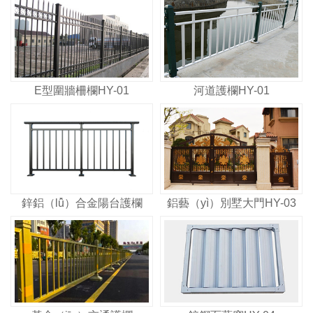
E型圍牆柵欄HY-01
河道護欄HY-01
鋅鋁（lǚ）合金陽台護欄
鋁藝（yì）別墅大門HY-03