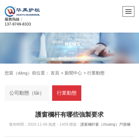
服務熱線：
137-9749-8333
您當（dāng）前位置：
首頁
>
新聞中心
>
行業動態
公司動態（tài）
行業動態
護窗欄杆有哪些強製要求
發布時間：2020-11-06 熱度：1459 標簽：
護窗欄杆
窗（chuāng）戶護欄