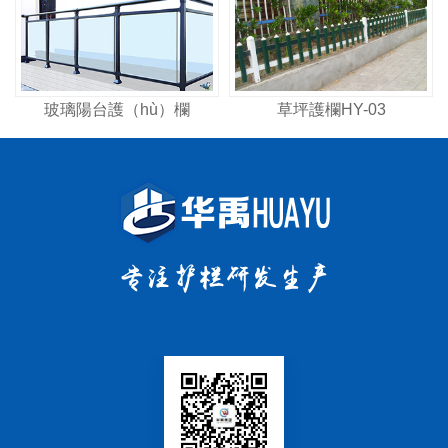
玻璃陽台護（hù）欄
草坪護欄HY-03