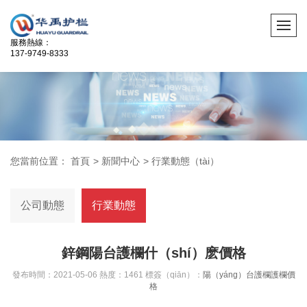
服務熱線：
137-9749-8333
您當前位置：
首頁
>
新聞中心
>
行業動態（tài）
公司動態
行業動態
鋅鋼陽台護欄什（shí）麽價格
發布時間：2021-05-06 熱度：1461 標簽（qiān）：
陽（yáng）台護欄
護欄價
格