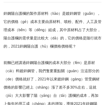
鋅鋼陽台護欄的製作原材料（liào）是鍍鋅鋼管（guǎn），
它的價格（gé）成本主要由原材料、噴粉、配件、人工及管
理成本（běn）等（děng）組成，其中原材料占了大部分，
陽台護欄的需求量是比較大（dà）的，它的價格是隨行就市
的，2021鋅鋼陽台護（hù）欄價格價格呢？
前麵已經講過鋅鋼陽台護欄的成本大部分（fèn）是原材
（cái）料鍍鋅鋼管，我們隻要重點關（guān）注這部分的
（de）價格就好了，2021年以來鍍鋅鋼（gāng）管受鋼材
價格的影響已經上（shàng）漲了差不多30%左右，這就
（jiù）大大影響了陽（yáng）台（tái）護欄的成本，再加
上每年的用工成（chéng）本的增加，導致2021年鋅鋼陽