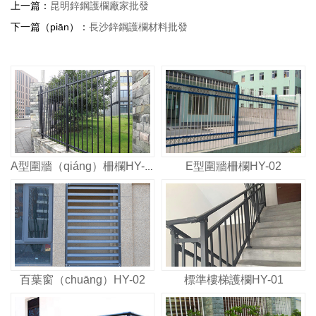
上一篇：
昆明鋅鋼護欄廠家批發
下一篇（piān）：
長沙鋅鋼護欄材料批發
E型圍牆柵欄HY-02
A型圍牆（qiáng）柵欄HY-03
百葉窗（chuāng）HY-02
標準樓梯護欄HY-01