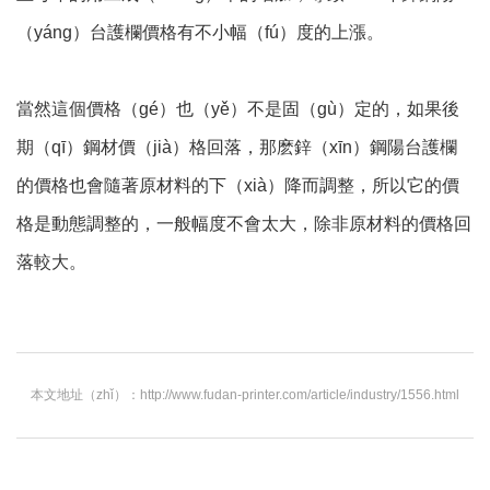
（yáng）台護欄價格有不小幅（fú）度的上漲。
當然這個價格（gé）也（yě）不是固（gù）定的，如果後
期（qī）鋼材價（jià）格回落，那麽鋅（xīn）鋼陽台護欄
的價格也會隨著原材料的下（xià）降而調整，所以它的價
格是動態調整的，一般幅度不會太大，除非原材料的價格回
落較大。
本文地址（zhǐ）：http://www.fudan-printer.com/article/industry/1556.html