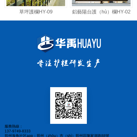
草坪護欄HY-09
鋁藝陽台護（hù）欄HY-02
服務熱線：
137-9749-8333
荊州海角社区app：荊州（zhōu）市（shì）荊州區陳家湖路88號