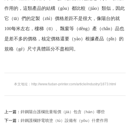
作用的，這類產品的結構（gòu）都比較（jiào）類似，因此
它（tā）們的定製（zhì）價格差距不是很大，像陽台的就
100每米左右，樓梯（tī）、飄窗等（děng）產（chǎn）品也
是差不多的價格，核定價格還要（yào）根據產品（pǐn）的
規格（gé）尺寸具體區分不盡相同。
本文地址：http://www.fudan-printer.com/article/industry/1873.html
上一篇：
鋅鋼陽台護欄批量報價（jià）包含（hán）哪些
下一篇：
鋅鋼護欄靜電噴塗（tú）設備有（yǒu）什麽作用