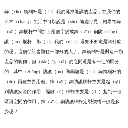
鋅（xīn）鋼欄杆
是（shì）我們耳熟能詳的產品，在我們的
日常（cháng）生活中可以說是（shì）隨處可見，如果在鋅
（xīn）鋼欄杆中間加上兩個字變成鋅（xīn）鋼防（fáng）
護（hù）欄杆，那（nà）我們（men）還知不知道是幹什麽
的呢，這個估計會難住一部分的人了。鋅鋼欄杆是對這一類
產品的統稱，但（dàn）它（tā）們之間還是有一定的區分
的，其中（zhōng）防護（hù）和隔離是（shì）鋅鋼欄杆的
（de）兩種主要用途。鋅（xīn）鋼防護欄杆主要是起（qǐ）
到防護安全的作用，隔離（lí）欄杆主要是（shì）起到一種
區隔空間的作用，鋅（xīn）鋼防護欄杆定製價格一般是多
少呢？