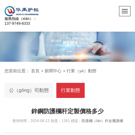
服務熱線（xiàn）：
137-9749-8333
您當前位置：
首頁
>
新聞中心
>
行業（yè）動態
公（gōng）司動態
行業動態
鋅鋼防護欄杆定製價格多少
發布時間：2024-06-12 熱度：1261 標簽：
防護欄（lán）杆
金屬護欄