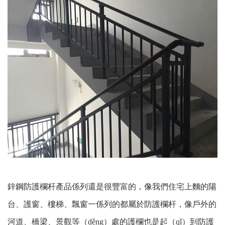
鋅鋼防護欄杆產品係列還是很豐富的，像我們住宅上麵的陽
台、護窗、樓梯、飄窗一係列的都屬於防護欄杆，像戶外的
河道、橋梁、景觀等（děng）處的護欄也是起（qǐ）到防護