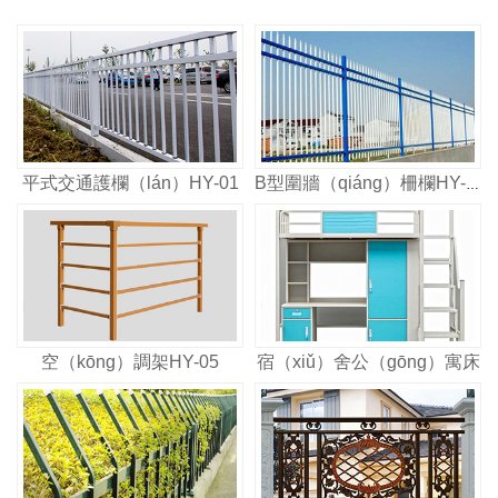
平式交通護欄（lán）HY-01
B型圍牆（qiáng）柵欄HY-01
空（kōng）調架HY-05
宿（xiǔ）舍公（gōng）寓床