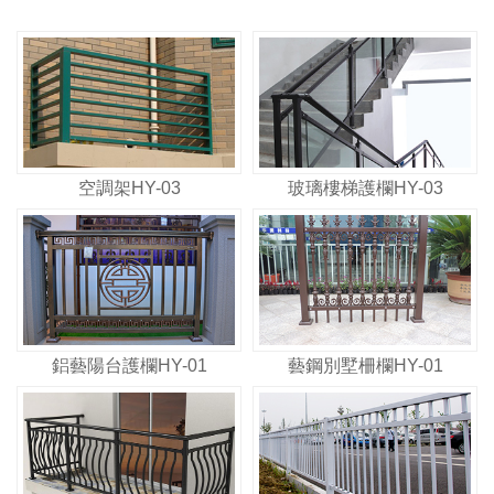
空調架HY-03
玻璃樓梯護欄HY-03
鋁藝陽台護欄HY-01
藝鋼別墅柵欄HY-01