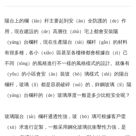
陽台上的欄（lán）杆主要起到安（ān）全防護的（de）作
用，現在建設的（de）高層住（zhù）宅上都會安裝
陽
（yáng）台欄杆
，現在生產陽台（tái）欄杆（gǎn）的材料
有很多種，各小（xiǎo）區甚至各樓棟都會根據自（zì）己
不同（tóng）的風格進行不一樣的風格樣式的設計。就像有
（yǒu）的小區會安（ān）裝玻（bō）璃樣式（shì）的陽台
欄杆，玻璃（lí）都是容易破碎（suì）的，鋅鋼玻璃（lí）陽
（yáng）台欄杆的（de）玻璃厚度一般是多少比較安全呢？
玻璃陽台（tái）欄杆通透性強，玻（bō）璃可根據客戶需
（xū）求進行定製，一般采用鋼化玻璃抗衝擊性力強，是