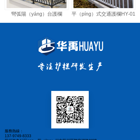
彎弧陽（yáng）台護欄
平（píng）式交通護欄HY-01
服務熱線：
137-9749-8333