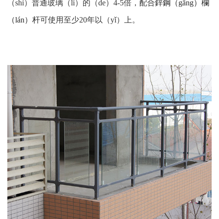
（shì）普通玻璃（lí）的（de）4-5倍，配合
鋅鋼（gāng）欄
（lán）杆
可使用至少20年以（yǐ）上。