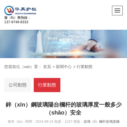
服（fú）務熱線：
137-9749-8333
您當前位（wèi）置：
首頁
>
新聞中心
>
行業動態
公司動態
行業動態
鋅（xīn）鋼玻璃陽台欄杆的玻璃厚度一般多少
（shǎo）安全
發布（bù）時間：2024-08-24 熱度：1247 標簽：
玻璃（lí）欄杆
玻璃護欄