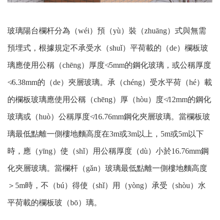
玻璃陽台欄杆分為（wéi）預（yù）裝（zhuāng）式與無需
預埋式，根據規定不承受水（shuǐ）平荷載的（de）欄板玻
璃應使用公稱（chēng）厚度≮5mm的鋼化玻璃，或公稱厚度
≮6.38mm的（de）夾層玻璃。承（chéng）受水平荷（hé）載
的欄板玻璃應使用公稱（chēng）厚（hòu）度≮12mm的鋼化
玻璃或（huò）公稱厚度≮16.76mm鋼化夾層玻璃。當欄板玻
璃最低點離一側樓地麵高度在3m或3m以上，5m或5m以下
時，應（yīng）使（shǐ）用公稱厚度（dù）小於16.76mm鋼
化夾層玻璃。當欄杆（gǎn）玻璃最低點離一側樓地麵高度
＞5m時，不（bú）得使（shǐ）用（yòng）承受（shòu）水
平荷載的欄板玻（bō）璃。