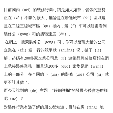
目前國內（nèi）的裝修行業可謂是如火如荼，發張的態勢
正在（zài）不斷的擴大，無論是在發達城市（shì）區域還
是在二線三線城市區（qū）域內，幾（jǐ）乎可以隨處看到
裝修公（gōng）司的擴張速度（dù）。
在網上，搜索裝修公（gōng）司，你可以發現大量的公司
企業在（zài）這一行的競爭狀（zhuàng）況，據了（le）
解，起碼有200多家企業公司及（jí）連鎖品牌裝修店麵在網
上承接裝修業務，而且這200多（duō）家隻是網（wǎng）
上的一部分，在全國線下（xià）的裝修（xiū）公司（sī）就
更不計其數了。
而今天說到的（de）主題：“
鋅鋼護欄
”的發展今後會怎麽樣
呢（ne）？
對裝修行業有過了解的朋友都知道，目前在房（fáng）地