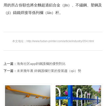
用的所占份額也將全麵超過鋁合金（jīn）、不鏽鋼、塑鋼及
（jí）鑄鐵焊接等係列欄（lán）杆。
本文地址：http://www.fudan-printer.com/article/industry/354.html
上一篇：
海角社区app鋅鋼護欄的優勢對比
下一篇：
未來幾年裏 鋅鋼護欄行業的發展趨（qū）勢