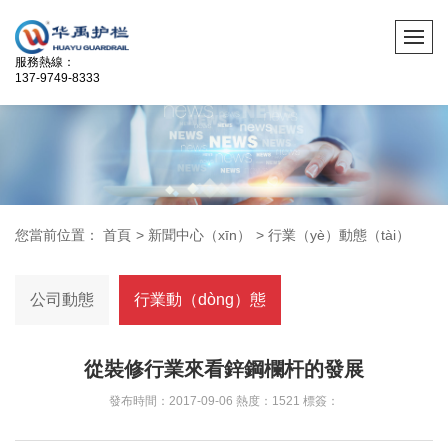
服務熱線：
137-9749-8333
您當前位置：
首頁
>
新聞中心（xīn）
>
行業（yè）動態（tài）
公司動態
行業動（dòng）態
從裝修行業來看鋅鋼欄杆的發展
發布時間：2017-09-06 熱度：1521 標簽：