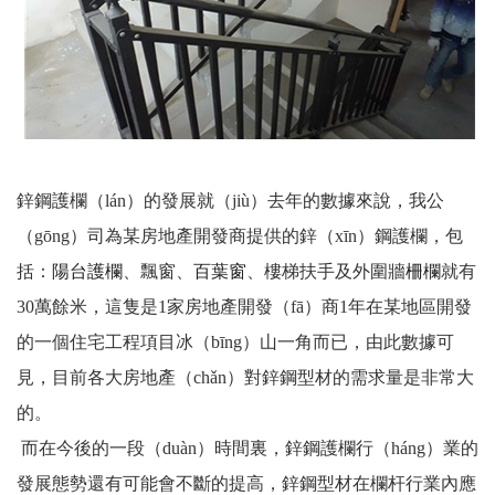
鋅鋼護欄（lán）的發展就（jiù）去年的數據來說，我公
（gōng）司為某房地產開發商提供的鋅（xīn）鋼護欄，包
括：
陽台護欄
、飄窗、
百葉窗
、樓梯扶手及外圍牆
柵欄
就有
30萬餘米，這隻是1家房地產開發（fā）商1年在某地區開發
的一個住宅工程項目冰（bīng）山一角而已，由此數據可
見，目前各大房地產（chǎn）對鋅鋼型材的需求量是非常大
的。
而在今後的一段（duàn）時間裏，鋅鋼護欄行（háng）業的
發展態勢還有可能會不斷的提高，鋅鋼型材在欄杆行業內應