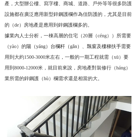
產，大型辦公樓、寫字樓、商城、道路、戶外等等很多防護
設施都在廣泛應用新型鋅鋼護欄作為佳防護的，尤其是目前
的（de）房地產是應用到鋅鋼護欄多的。
據業內人士分析，一棟高層的住宅（20層（céng））所需要
（yào）的
陽（yáng）台欄杆（gǎn）
、飄窗及
樓梯扶手
需要
用到大約1500-3000米左右，一般的一期工程就需（xū）要
用到8000-12000米，就目前來說，房地產對裝修行（háng）
業所需的鋅鋼護（hù）欄需求還是相當的大。