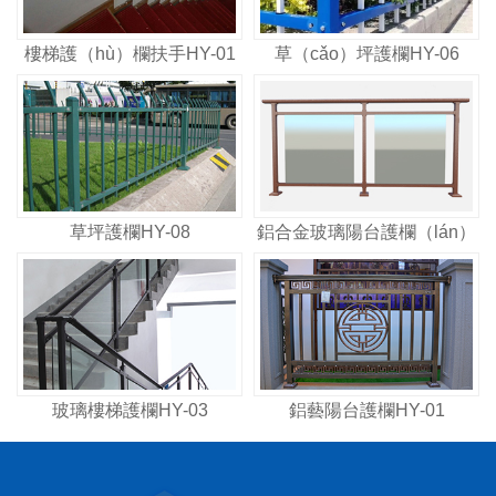
樓梯護（hù）欄扶手HY-01
草（cǎo）坪護欄HY-06
草坪護欄HY-08
鋁合金玻璃陽台護欄（lán）
玻璃樓梯護欄HY-03
鋁藝陽台護欄HY-01