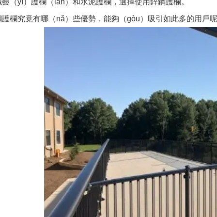
藝（yì）護欄（lán）和水泥護欄，選擇使用鋅鋼護欄。
護欄究竟有哪（nǎ）些優勢，能夠（gòu）吸引如此多的用戶