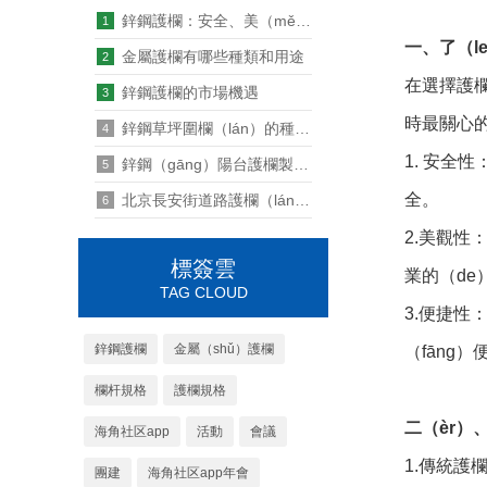
鋅鋼護欄：安全、美（měi）觀與質量 一個不能少
1
一、了（l
金屬護欄有哪些種類和用途
2
在選擇護欄
鋅鋼護欄的市場機遇
3
時最關心的
鋅鋼草坪圍欄（lán）的種類和用途（tú）有哪些
4
1. 安全
鋅鋼（gāng）陽台護欄製作工藝流程“鋅”知識
5
全。
北京長安街道路護欄（lán），土豪金的蛻變
6
2.美觀性
標簽雲
業的（d
TAG CLOUD
3.便捷性
鋅鋼護欄
金屬（shǔ）護欄
（fāng
欄杆規格
護欄規格
二（èr）
海角社区app
活動
會議
1.傳統護
團建
海角社区app年會