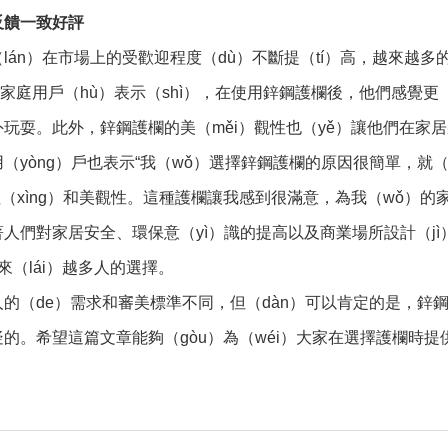
反饋一致好評
lán）在市場上的受歡迎程度（dù）不斷提（tí）高，越來越多
些家庭用戶（hù）表示（shì），在使用鋅鋼護欄後，他們感覺更（
玩耍。此外，鋅鋼護欄的美（měi）觀性也（yě）讓他們在家居
（yòng）戶也表示“我（wǒ）選擇鋅鋼護欄的原因很簡單，就（ji
性（xìng）和美觀性。這種護欄讓我感到很滿意，為我（wǒ）的
人們對家居安全、環保意（yì）識的提高以及商業場所設計（j
越來（lái）越多人的選擇。
的（de）需求和審美標準不同，但（dàn）可以肯定的是，鋅鋼
的。希望這篇文章能夠（gòu）為（wéi）大家在選擇護欄時提供