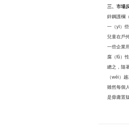
三、市場
鋅鋼護欄（
一（yī）
兒童在戶外
一些企業用
腐（fǔ）
總之，隨著
（wéi）
雖然每個人
是毋庸置疑