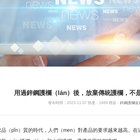
用過鋅鋼護欄（lán）後，放棄傳統護欄，不
發布時間：2023-11-07 熱度：1489 標簽：
鋅鋼護欄
金
品（pǐn）質的時代，人們（men）對產品的要求越來越高。在