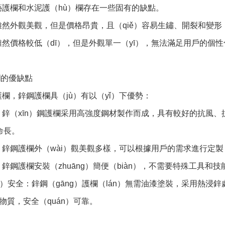
藝護欄和水泥護（hù）欄存在一些固有的缺點。
雖然外觀美觀，但是價格昂貴，且（qiě）容易生鏽、開裂和變形
雖然價格較低（dī），但是外觀單一（yī），無法滿足用戶的個
欄的優缺點
欄，鋅鋼護欄具（jù）有以（yǐ）下優勢：
鋅（xīn）鋼護欄采用高強度鋼材製作而成，具有較好的抗風、抗（
）命長。
：鋅鋼護欄外（wài）觀美觀多樣，可以根據用戶的需求進行定製
鋅鋼護欄安裝（zhuāng）簡便（biàn），不需要特殊工具和技
o）安全：鋅鋼（gāng）護欄（lán）無需油漆塗裝，采用熱浸
害物質，安全（quán）可靠。