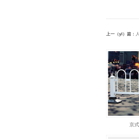
上一（yī）篇：
京式