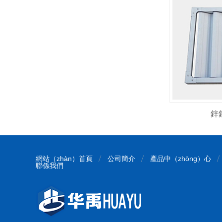
鋅
網站（zhàn）首頁
公司簡介
產品中（zhōng）心
聯係我們