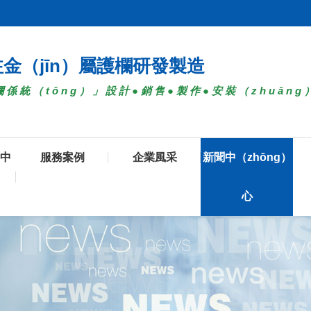
注金（jīn）屬護欄研發製造
係統（tǒng）」設計●銷售●製作●安裝（zhuāng
品中
服務案例
企業風采
新聞中（zhōng）
心