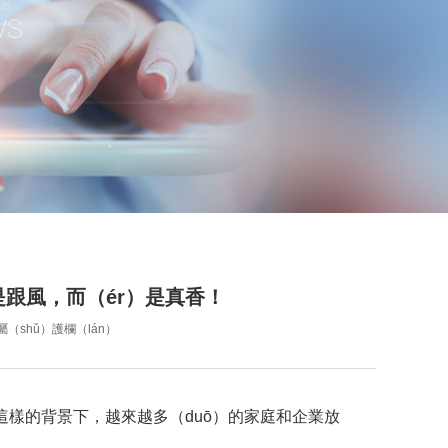
是跟風，而（ér）是真香！
屬（shǔ）護欄（lán）
這樣的背景下，越來越多（duō）的家庭和企業放