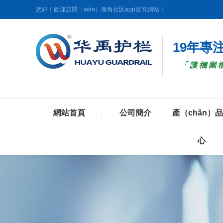
您好！歡迎訪問（wèn）海角社区app官方網站！
19年專
「護欄圍欄
網站首頁
公司簡介
產（chǎn）
心