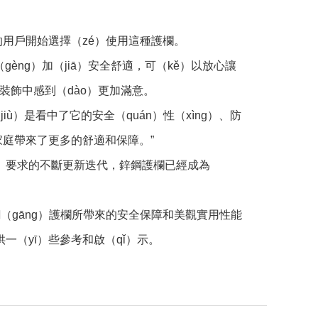
的用戶開始選擇（zé）使用這種護欄。
gèng）加（jiā）安全舒適，可（kě）以放心讓
裝飾中感到（dào）更加滿意。
ù）是看中了它的安全（quán）性（xìng）、防
家庭帶來了更多的舒適和保障。”
ì）要求的不斷更新迭代，鋅鋼護欄已經成為
（gāng）護欄所帶來的安全保障和美觀實用性能
一（yī）些參考和啟（qǐ）示。