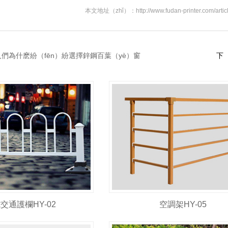
本文地址（zhǐ）：http://www.fudan-printer.com/article
人們為什麽紛（fēn）紛選擇鋅鋼百葉（yè）窗
下（
交通護欄HY-02
空調架HY-05