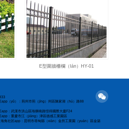
E型圍牆柵欄（lán）HY-01
333
app（yǔ）：荊州市荊（jīng）州區陳家湖（hú）路88
app：武漢市洪山區珞獅南路愷得國際大廈F24
app：重慶市江（jiāng）津區德感工業園區
）海角社区app：昆明市尋甸縣（xiàn）金所工業園（yuán）區金築