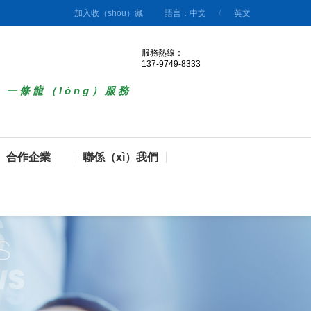
加入收（shōu）藏
語言：中文
/
英文
服務熱線：
137-9749-8333
）一條龍（lóng）服務
合作企業
聯係（xì）我們