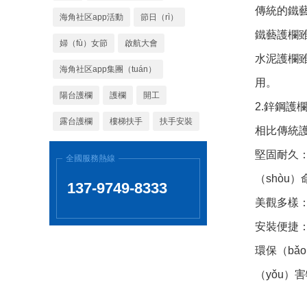
傳統的鐵
海角社区app活動
節日（rì）
鐵藝護欄
婦（fù）女節
啟航大會
水泥護欄
海角社区app集團（tuán）
用。
陽台護欄
護欄
開工
2.鋅鋼護
露台護欄
樓梯扶手
扶手安裝
相比傳統護
堅固耐久：
全國服務熱線
（shòu
137-9749-8333
美觀多樣
安裝便捷：
環保（bǎ
（yǒu）