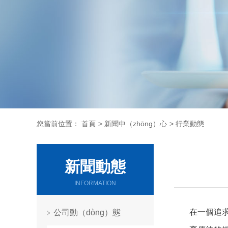
您當前位置：
首頁
>
新聞中（zhōng）心
>
行業動態
新聞動態
INFORMATION
在一個追求
公司動（dòng）態