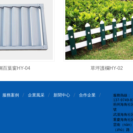
鋼百葉窗HY-04
草坪護欄HY-02
服務案例
企業風采
新聞中心
合作企業
服務熱線：
137-9749-8
荊州海角社区
號
武漢海角社区
重慶海角社区
雲南（nán
（zhù）路