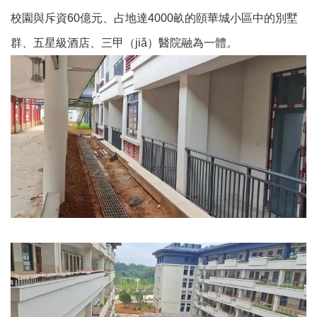
校園與斥資60億元、占地達4000畝的頤華城小區中的別墅
群、五星級酒店、三甲（jiǎ）醫院融為一體。