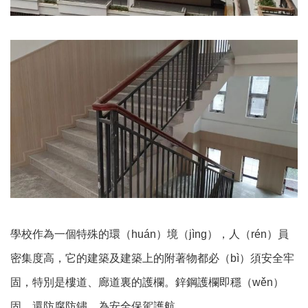
學校作為一個特殊的環（huán）境（jìng），人（rén）員
密集度高，它的建築及建築上的附著物都必（bì）須安全牢
固，特別是樓道、廊道裏的護欄。鋅鋼護欄即穩（wěn）
固，還防腐防鏽，為安全保駕護航。