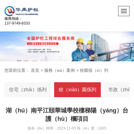
服務熱線：
137-9749-8333
您當前位置：
首頁
>
服務（wù）案例
>
校園係（xì）列
住宅（zhái）係列
校（xiào）園係列
市政（zhè
湖（hú）南平江頤華城學校樓梯陽（yáng）台
護（hù）欄項目
發布（bù）時間：2023-11-03 熱（rè）度：1605