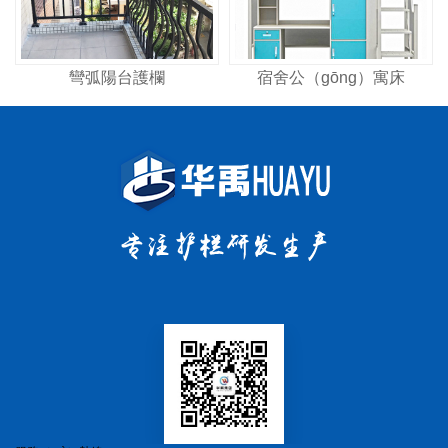
彎弧陽台護欄
宿舍公（gōng）寓床