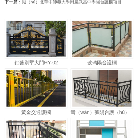
下一篇：
湖（hú）北華中師範大學附屬武當中學陽台護欄項目
鋁藝別墅大門HY-02
玻璃陽台護欄
黃金交通護欄
彎（wān）弧陽台護（hù）欄