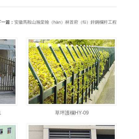
下一篇：
安徽馬鞍山瀚棠翰（hàn）林首府（fǔ）鋅鋼欄杆工程
1
草坪護欄HY-09