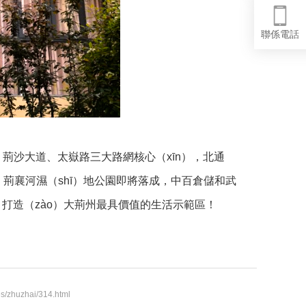
聯係電話
荊沙大道、太嶽路三大路網核心（xīn），北通
，荊襄河濕（shī）地公園即將落成，中百倉儲和武
，打造（zào）大荊州最具價值的生活示範區！
/zhuzhai/314.html