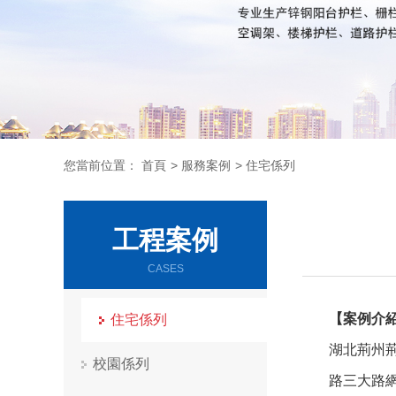
您當前位置：
首頁
>
服務案例
>
住宅係列
工程案例
CASES
【案例介
住宅係列
湖北荊州荊
校園係列
路三大路網