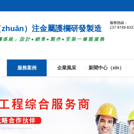
服務熱線：
（zhuān）注金屬護欄研發製造
137-9749-833
欄係統」設計●銷售●製作●安裝一條龍服務
服務案例
企業風采
新聞中心（xīn）