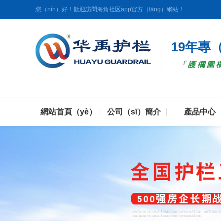
您（nín）好！歡迎訪問海角社区app官方（fāng）網站！
19年專
「護欄圍
網站首頁（yè）
公司（sī）簡介
產品中心