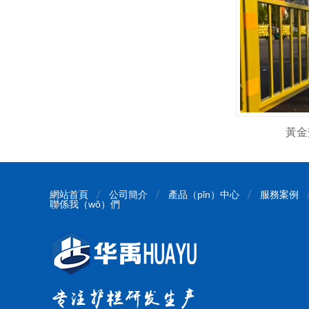
黃金
網站首頁
公司簡介
產品（pǐn）中心
服務案例
聯係我（wǒ）們