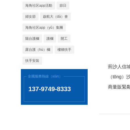
海角社区app活動
節日
婦女節
啟航大（dà）會
海角社区app（yǔ）集團
陽台護欄
護欄
開工
露台護（hù）欄
樓梯扶手
扶手安裝
荊沙人信
全國服務熱線（xiàn）
（tōng
商量販緊鄰
137-9749-8333