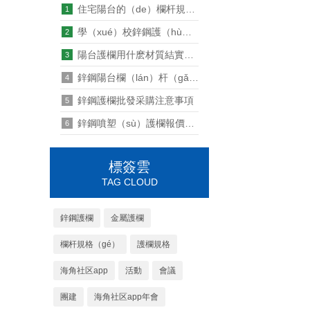
住宅陽台的（de）欄杆規範設計要求
1
學（xué）校鋅鋼護（hù）欄批發價格多少
2
陽台護欄用什麽材質結實什麽材料好
3
鋅鋼陽台欄（lán）杆（gǎn）大樣是（shì）什麽樣的
4
鋅鋼護欄批發采購注意事項
5
鋅鋼噴塑（sù）護欄報價大概多少
6
標簽雲
TAG CLOUD
鋅鋼護欄
金屬護欄
欄杆規格（gé）
護欄規格
海角社区app
活動
會議
團建
海角社区app年會