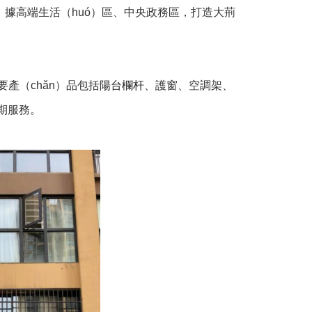
n）據高端生活（huó）區、中央政務區，打造大荊
要產（chǎn）品包括
陽台欄杆
、護窗、空調架、
後期服務。