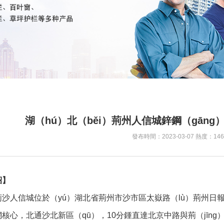
湖（hú）北（běi）荊州人信城鋅鋼（gāng
發布時間：2023-03-07 熱度：146
紹】
沙人信城位於（yú）湖北省荊州市沙市區太嶽路（lù）荊州日
核心，北通沙北新區（qū），10分鍾直達北京中路與荊（jīn