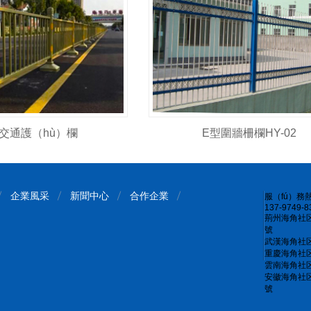
交通護（hù）欄
E型圍牆柵欄HY-02
企業風采
新聞中心
合作企業
服（fú）務
137-9749-8
荊州海角社区
號
武漢海角社区
重慶海角社区
雲南海角社区
安徽海角社区
號