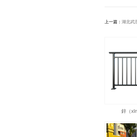
上一篇：
湖北武
鋅（x