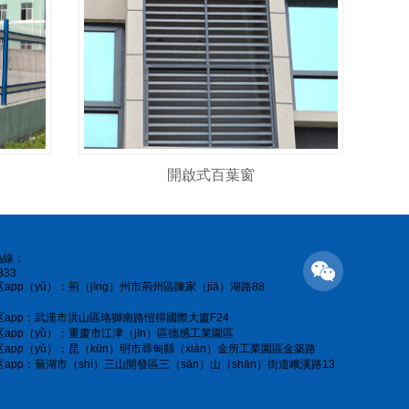
開啟式百葉窗
熱線：
333
app（yǔ）：荊（jīng）州市荊州區陳家（jiā）湖路88
app：武漢市洪山區珞獅南路愷得國際大廈F24
app（yǔ）：重慶市江津（jīn）區德感工業園區
app（yǔ）：昆（kūn）明市尋甸縣（xiàn）金所工業園區金築路
app：蕪湖市（shì）三山開發區三（sān）山（shān）街道峨溪路13