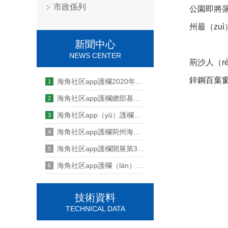
市政係列
公園即將落
州最（zu
新聞中心
NEWS CENTER
荊沙人（r
鋅鋼
百葉
海角社区app護欄2020年上半年工（gōng）作總結暨下（xià）半（bàn）年（nián）工作計劃會（huì）隆重召開
1
海角社区app護欄總部基地大樓喜迎封（fēng）頂
2
海角社区app（yǔ）護欄開展（zhǎn）第39期管（guǎn）理（lǐ）能力提升培訓
3
海角社区app護欄荊州海角社区app公司組織全體職工（gōng）進行健（jiàn）康體檢
4
海角社区app護欄開展第34期管理能力提升培訓
5
海角社区app護欄（lán）營銷中心2020新員工歡迎儀式順利召（zhào）開
6
技術資料
TECHNICAL DATA