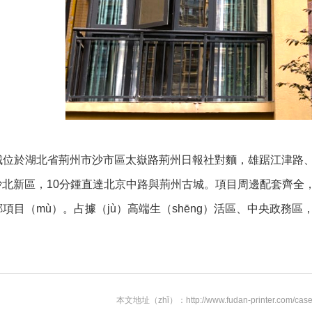
城位於湖北省荊州市沙市區太嶽路荊州日報社對麵，雄踞江津路、
）沙北新區，10分鍾直達北京中路與荊州古城。項目周邊配套齊全
項目（mù）。占據（jù）高端生（shēng）活區、中央政務區
本文地址（zhǐ）：http://www.fudan-printer.com/cases