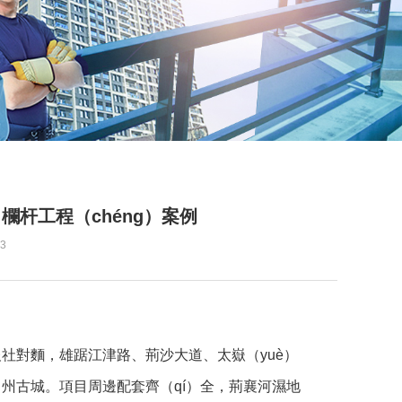
）欄杆工程（chéng）案例
3
報社對麵，雄踞江津路、荊沙大道、太嶽（yuè）
g）州古城。項目周邊配套齊（qí）全，荊襄河濕地