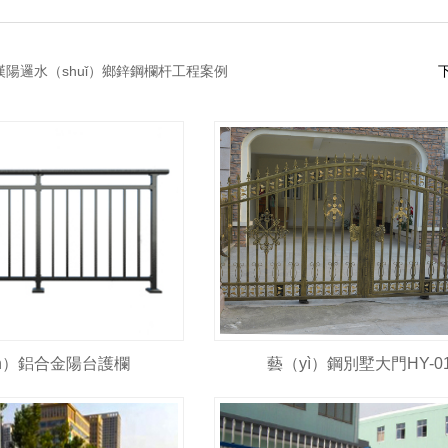
漢陽邏水（shuǐ）鄉鋅鋼欄杆工程案例
īn）鋁合金陽台護欄
藝（yì）鋼別墅大門HY-0