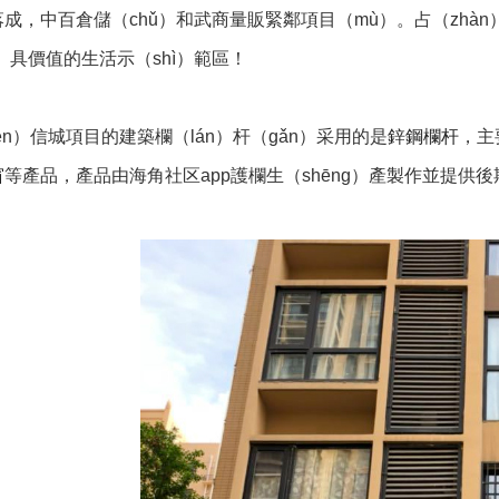
成，中百倉儲（chǔ）和武商量販緊鄰項目（mù）。占（zhà
ì）具價值的生活示（shì）範區！
én）信城項目的建築欄（lán）杆（gǎn）采用的是
鋅鋼欄杆
，主
窗
等產品，產品由海角社区app護欄生（shēng）產製作並提供