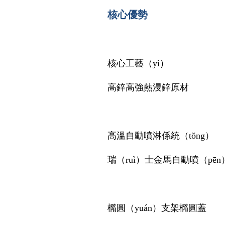
核心優勢
核心工藝（yì）
高鋅高強熱浸鋅原材
高溫自動噴淋係統（tǒng）
瑞（ruì）士金馬自動噴（pē
橢圓（yuán）支架橢圓蓋