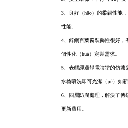
3、良好（hǎo）的柔韌性能，
性能。
4、鋅鋼百葉窗裝飾性很好，有
個性化（huà）定製需求。
5、表麵經過靜電噴塗的仿塘
水槍噴洗即可光潔（jié）如
6、四層防腐處理，解決了傳
更新費用。