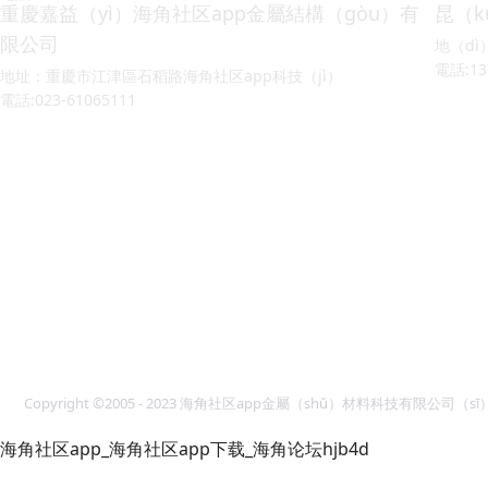
重慶嘉益（yì）海角社区app金屬結構（gòu）有
昆（k
限公司
地（d
電話:13
地址：重慶市江津區石稻路海角社区app科技（jì）
電話:023-61065111
Copyright ©2005 - 2023 海角社区app金屬（shǔ）材料科技有限
海角社区app_海角社区app下载_海角论坛hjb4d