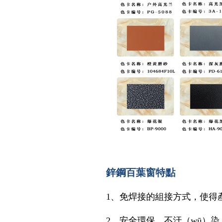
鋅鋼百葉窗特點
1、免焊接的組接方式，使得
2、安全環保，不汙（wū）染