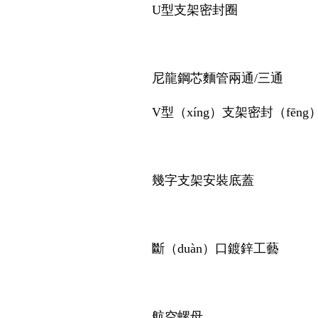
U型支架密封圈
尼龍鋼芯麵管兩通/三通
V型（xíng）支架密封（fēng
幾字支架安裝底蓋
斷（duàn）口鍍鋅工藝
航空螺母