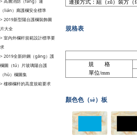
>
高層消防（fáng）連
連接方式：組（zǔ）裝方（fā
（lián）廊護欄安全標準
>
2019新型陽台護欄裝飾圖
規格表
片大全
>
室內外欄杆規範設計標準要
求
>
2019全新鋅鋼（gāng）護
規 格
欄圖（tú）片玻璃陽台護
單位/mm
（hù）欄圖集
>
樓梯欄杆的高度規範要求
顏色色（sè）板