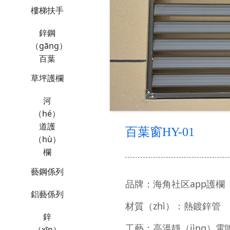
樓梯扶手
鋅鋼
（gāng）
百葉
草坪護欄
河
（hé）
道護
百葉窗HY-01
（hù）
欄
藝鋼係列
品牌：海角社区app護欄
鋁藝係列
材質（zhì）：熱鍍鋅管
鋅
工藝：高溫靜（jìng）電
（xīn）