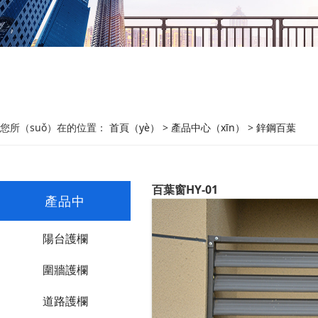
您所（suǒ）在的位置：
首頁（yè）
>
產品中心（xīn）
>
鋅鋼百葉
百葉窗HY-01
產品中
陽台護欄
心/PRODUCTS
圍牆護欄
道路護欄