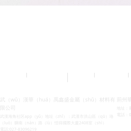
陽台護欄
圍（wéi）
交通護欄
草坪護欄
牆柵欄
武（wǔ）漢華（huá）禹鑫盛金屬（shǔ）材料有
荊州
限公司
地址：
電話：071
武漢海角社区app（yǔ）地址（zhǐ）：武漢市洪山區（qū）珞
（luò）獅南（nán）路（lù）愷得國際大廈2408室（shì）
電話:027-83096219