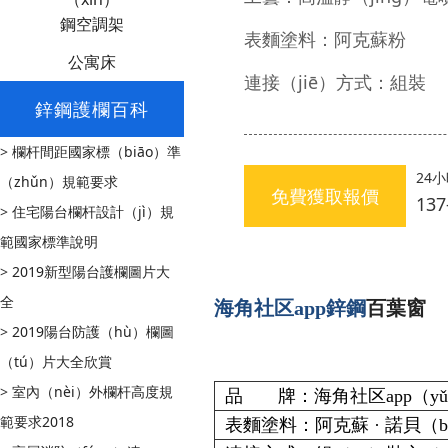
鋼空調架
表麵塗料：阿克蘇粉
公寓床
連接（jiē）方式：組裝
鋅鋼護欄百科
>
欄杆間距國家標（biāo）準
24
（zhǔn）規範要求
免費獲取報價
137
>
住宅陽台欄杆設計（jì）規
範國家標準說明
>
2019新型陽台護欄圖片大
全
海角社区app鋅鋼
百葉窗
>
2019陽台防護（hù）欄圖
（tú）片大全欣賞
>
室內（nèi）外欄杆高度規
品 牌：海角社区app（y
範要求2018
表麵塗料：阿克蘇 · 諾貝（b