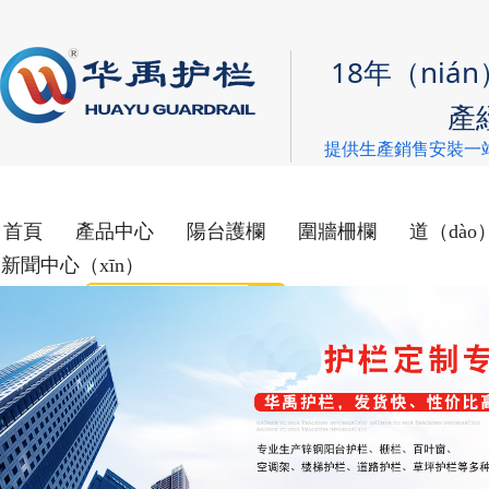
18年（ni
產
提供生產銷售安裝一
首頁
產品中心
陽台護欄
圍牆柵欄
道（dà
新聞中心（xīn）