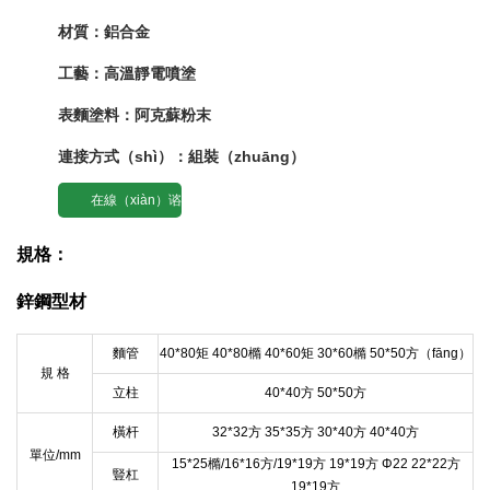
材質：鋁合金
工藝：高溫靜電噴塗
表麵塗料：阿克蘇粉末
連接方式（shì）：組裝（zhuāng）
在線（xiàn）谘
詢
規格：
鋅鋼型材
麵管
40*80矩 40*80橢 40*60矩 30*60橢 50*50方（fāng）
規 格
立柱
40*40方 50*50方
橫杆
32*32方 35*35方 30*40方 40*40方
單位/mm
15*25橢/16*16方/19*19方 19*19方 Φ22 22*22方
豎杠
19*19方