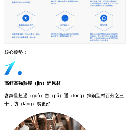
核心優勢：
高鋅高強熱浸（jìn）鋅原材
含鋅量超過（guò）普（pǔ）通（tōng）鋅鋼型材百分之三
十，防（fáng）腐更好