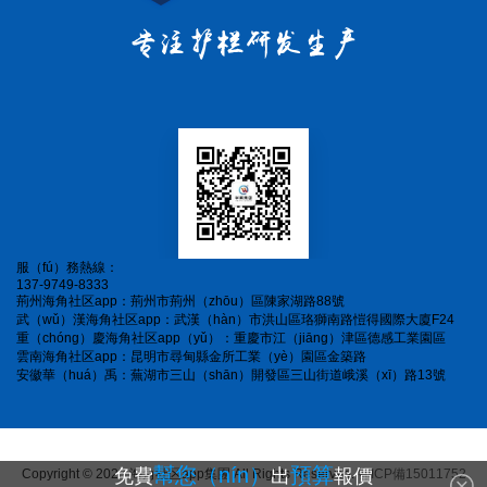
服（fú）務熱線：
137-9749-8333
荊州海角社区app：荊州市荊州（zhōu）區陳家湖路88號
武（wǔ）漢海角社区app：武漢（hàn）市洪山區珞獅南路愷得國際大廈F24
重（chóng）慶海角社区app（yǔ）：重慶市江（jiāng）津區德感工業園區
雲南海角社区app：昆明市尋甸縣金所工業（yè）園區金築路
安徽華（huá）禹：蕪湖市三山（shān）開發區三山街道峨溪（xī）路13號
幫您（nín）
預算
免費
出
報價
Copyright © 2023 海角社区app集團 All Rights Reserved.
鄂ICP備15011752