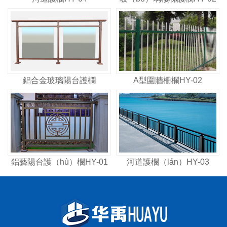
鋁合金玻璃陽台護欄
A型圍牆柵欄HY-02
鋁藝陽台護（hù）欄HY-01
河道護欄（lán）HY-03