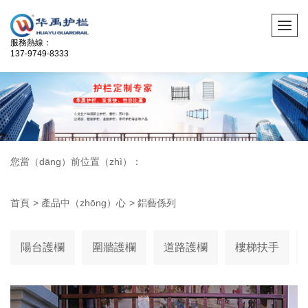
服務熱線：
137-9749-8333
您當（dāng）前位置（zhì）：
首頁
>
產品中（zhōng）心
>
鋁藝係列
陽台護欄
圍牆護欄
道路護欄
樓梯扶手