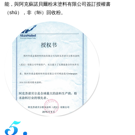
能，與阿克蘇諾貝爾粉末塗料有限公司簽訂授權書
（shū），非（fēi）回收粉。