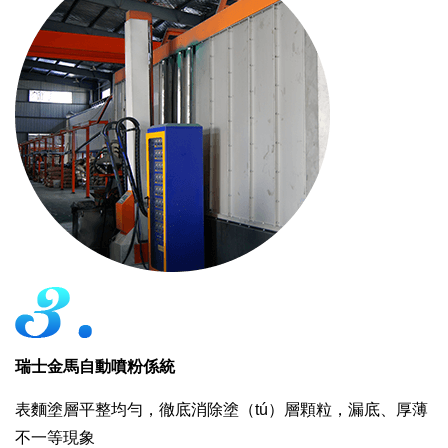
瑞士金馬自動噴粉係統
表麵塗層平整均勻，徹底消除塗（tú）層顆粒，漏底、厚薄
不一等現象