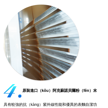
原裝進口（kǒu）阿克蘇諾貝爾粉（fěn）末
具有較強的抗（kàng）紫外線性能和優異的表麵自潔功