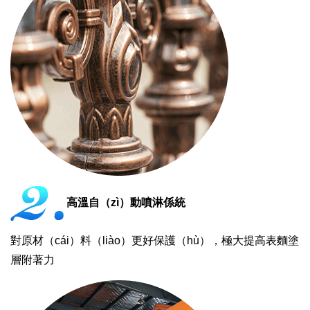
高溫自（zì）動噴淋係統
對原材（cái）料（liào）更好保護（hù），極大提高表麵塗
層附著力