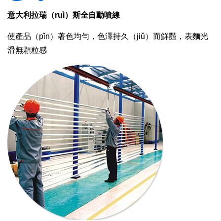
意大利拉瑞（ruì）斯全自動噴線
使產品（pǐn）著色均勻，色澤持久（jiǔ）而鮮豔，表麵光
滑無顆粒感