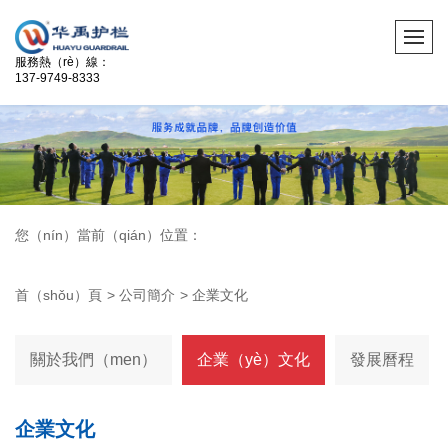
服務熱（rè）線：
137-9749-8333
您（nín）當前（qián）位置：
首（shǒu）頁
>
公司簡介
>
企業文化
關於我們（men）
企業（yè）文化
發展曆程
企業文化