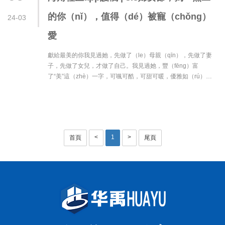
的你（nǐ），值得（dé）被寵（chǒng）
24-03
愛
獻給最美的你我見過她，先做了（le）母親（qīn），先做了妻
子，先做了女兒，才做了自己。我見過她，豐（fēng）富
了“美”這（zhè）一字，可颯可酷，可甜可暖，優雅如（rú）
她，可愛如她，今天，是（shì）三···
<
1
>
首頁
尾頁