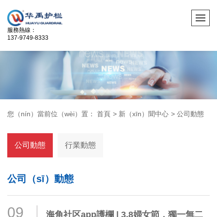
服務熱線：
137-9749-8333
您（nín）當前位（wèi）置：
首頁
>
新（xīn）聞中心
>
公司動態
公司動態
行業動態
公司（sī）動態
09
海角社区app護欄 | 3.8婦女節，獨一無二