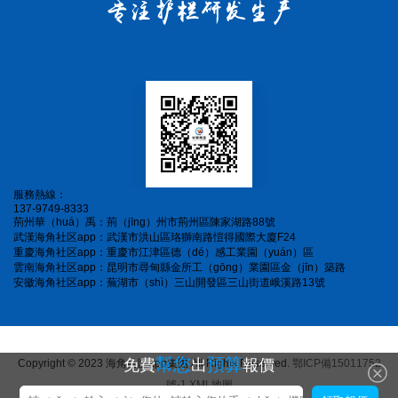
服務熱線：
137-9749-8333
荊州華（huá）禹：荊（jīng）州市荊州區陳家湖路88號
武漢海角社区app：武漢市洪山區珞獅南路愷得國際大廈F24
重慶海角社区app：重慶市江津區德（dé）感工業園（yuán）區
雲南海角社区app：昆明市尋甸縣金所工（gōng）業園區金（jīn）築路
安徽海角社区app：蕪湖市（shì）三山開發區三山街道峨溪路13號
幫您
預算
免費
出
報價
Copyright © 2023 海角社区app集團 All Rights Reserved.
鄂ICP備15011752
號-1
XML地圖