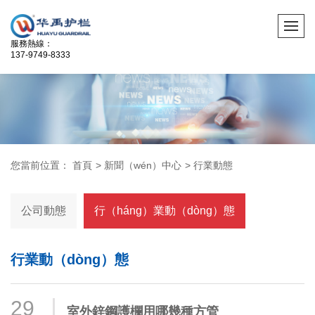
服務熱線：
137-9749-8333
您當前位置：
首頁
>
新聞（wén）中心
>
行業動態
公司動態
行（háng）業動（dòng）態
行業動（dòng）態
29
室外鋅鋼護欄用哪幾種方管