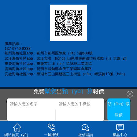
服務熱線：
137-9749-8333
荊州海角社区app：荊州市荊州區陳家（jiā）湖路88號
武漢海角社区app：武漢市洪（hóng）山區珞獅南路愷得國際（jì）大廈F24
重慶海角社区app：重慶市江津（jīn）區德感工業園區
雲南海角社区app：昆明市尋甸縣金所工業園區金築路
安徽海角社区app：蕪湖市三山開發區三山街道（dào）峨溪路13號（hào）
幫您
預（yù）算
免費
出
報價
Copyright © 2023 海角社区app集團 All Rights Reserved.
鄂ICP備15011752
領（lǐng）取
號-1
XML地圖
報價
網站首頁（yè）
一鍵撥號
微信谘詢
產品中心
海角社区app_海角社区app下载_海角论坛hjb4d