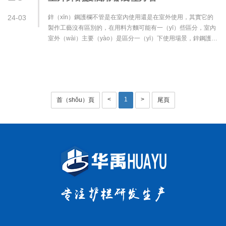
24-03
鋅（xīn）鋼護欄不管是在室內使用還是在室外使用，其實它的
製作工藝沒有區別的，在用料方麵可能有一（yī）些區分，室內
室外（wài）主要（yào）是區分一（yī）下使用場景，鋅鋼護欄
原材料是（shì）使（shǐ）用的鍍···
<
1
>
首（shǒu）頁
尾頁