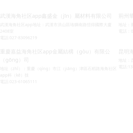
武漢海角社区app鑫盛金（jīn）屬材料有限公司
荊州
武漢海角社区app地址：武漢市洪山區珞獅南路愷得國際大廈
地址：
2408室
電話：071
電話:027-83096219
重慶嘉益海角社区app金屬結構（gòu）有限公
昆明
（gōng）司
地址：
電話:13
地址（zhǐ）：重慶（qìng）市江（jiāng）津區石稻路海角社区
app科（kē）技
電話:023-61065111