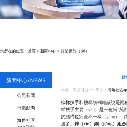
您所在的位置：
首頁
>
新聞中心
>
行業動態（tài）
鋅
新聞中心/NEWS
作者：海角社区app 來源：
海角社区a
公司新聞
樓梯扶手
和樓梯護欄應該說是兩
行業動態
梯扶手主要（yào）是一種輔助
的結構也完全不一樣（yàng）
海角社区
居多。
鋅（xīn）鋼（gāng）