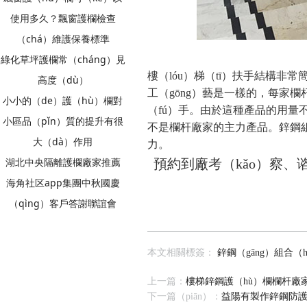
使用多久？飄窗護欄檢查
（chá）維護保養標準
綠化草坪護欄常（cháng）見
樓（lóu）梯（tī）扶手結構
高度（dù）
工（gōng）藝是一樣的，每家欄杆
小小的（de）護（hù）欄對
（fú）手。由於這種產品的用量不是
小區品（pǐn）質的提升有很
不是欄杆廠家的主力產品。鋅鋼組
大（dà）作用
力。
湖北中央隔離護欄廠家推薦
預約到廠考（kǎo）察、谘詢產
海角社区app集團中秋國慶
（qìng）客戶答謝聯誼會
本文相關標簽：
鋅鋼（gāng）組合（
上一篇：
樓梯鋅鋼護（hù）欄欄杆廠家
下一篇（piān）：
益陽有製作鋅鋼防護