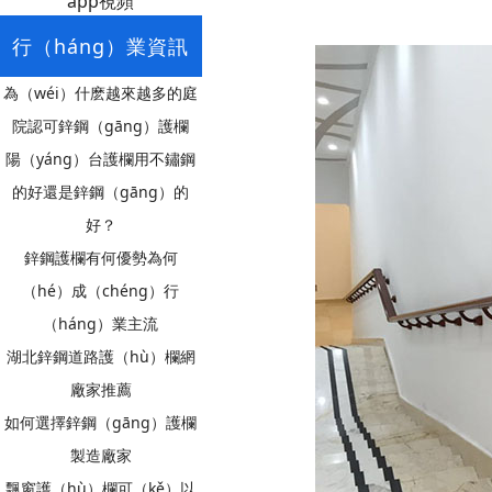
app視頻
行（háng）業資訊
為（wéi）什麽越來越多的庭
院認可鋅鋼（gāng）護欄
陽（yáng）台護欄用不鏽鋼
的好還是鋅鋼（gāng）的
好？
鋅鋼護欄有何優勢為何
（hé）成（chéng）行
（háng）業主流
湖北鋅鋼道路護（hù）欄網
廠家推薦
如何選擇鋅鋼（gāng）護欄
製造廠家
飄窗護（hù）欄可（kě）以