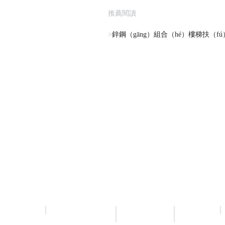
推薦閱讀
>
鋅鋼（gāng）組合（hé）樓梯扶（fú
陽台護欄
圍（wéi）
交通護
草坪護欄
牆柵欄
（hù）欄