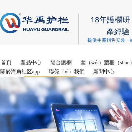
18年護欄研
產經驗
提供生產銷售安裝一
首頁
產品中心
陽台護欄
圍（wéi）牆柵（shā
關於海角社区app
聯係（xì）我們
新聞中心