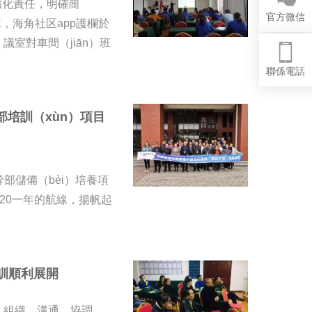
強化責任，明確崗
官方微信
隊，海角社区app護欄於
ì）議室對車間（jiān）班
聯係電話
部培訓（xùn）項目
層幹部儲備（bèi）培養項
2020一年的航線，揚帆起
培訓順利展開
導、組織、溝通、協調、