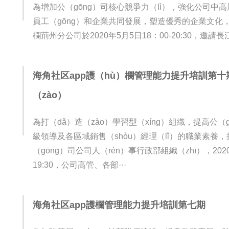
為增加公（gōng）司核心競爭力（lì），強化公司中
員工（gōng）和企業共同發展，塑造優秀的企業文化，
欄荊州分公司於2020年5月5日18：00-20:30，邀請長江
海角社区app護（hù）欄管理能力提升培訓第十
6
（zào）
為打（dǎ）造（zào）學習型（xíng）組織，提高公（g
級領導及各區域銷售（shòu）經理（lǐ）的職業素養
（gōng）司公司人（rén）事行政部組織（zhī），2020年
19:30，公司高管、各部···
海角社区app護欄管理能力提升培訓第七期
5