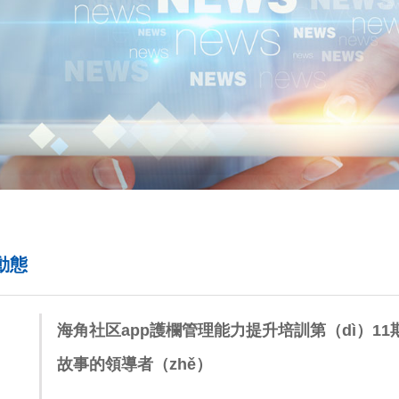
動態
海角社区app護欄管理能力提升培訓第（dì）11期:
9
故事的領導者（zhě）