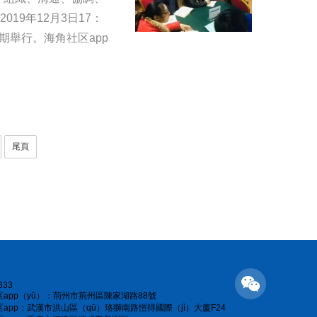
019年12月3日17：
期舉行。海角社区app
尾頁
333
app（yǔ）：荊州市荊州區陳家湖路88號
app：武漢市洪山區（qū）珞獅南路愷得國際（jì）大廈F24