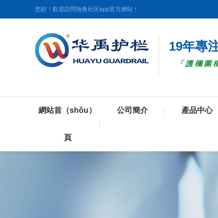
您好！歡迎訪問海角社区app官方網站！
19年專
「護欄圍
網站首（shǒu）
公司簡介
產品中心
頁