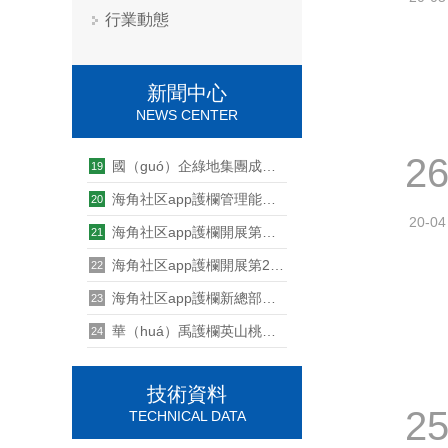
行業動態
新聞中心
NEWS CENTER
2
國（guó）企綠地集團成功與武漢海角社区app（yǔ）護欄簽訂欄杆工程項目（mù）
19
海角社区app護欄管理能力提升培訓第八期--四大機製解讀
20
20-04
海角社区app護欄開展第三十期管理能力提升培訓
21
海角社区app護欄開展第25期管理能力提升培訓
22
海角社区app護欄新總部基地建設項目奠基儀式隆重舉行
23
華（huá）禹護欄英山桃花衝漂（piāo）流活（huó）動
24
技術資料
2
TECHNICAL DATA