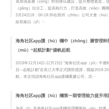
為加強基層（céng）幹部隊伍建設，提升整體素質，
（gǎng）位分工，提高執行力，打造高效（xiào）團
3月24日18：00-19:30在荊州（zhōu）公司大會（hu
組長級以（yǐ）···
海角社区app護（hù）欄中（zhōng）層管理幹
6
（mù）“起航計劃”揚帆起航
2019年12月14日-12月15日 “海角社区app（yǔ）中
目---起航計劃”在長江大學正式開班授課，開啟2019-
航。本次培訓海角社区app護欄重慶公司、武···
海角社区app護（hù）欄第一期管理能力提升
7
為提（tí）升海角社区app護欄管理團隊的（de）領