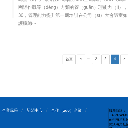
團隊作戰等（děng）方麵的管（guǎn）理能力（lì），2
30，管理能力提升第一期培訓在公司（sī）大會議室如
護欄總···
···
<
2
3
4
>
首頁
企業風采
新聞中心
合作（zuò）企業
服務熱線：
137-9749-8
荊州海角社区
武漢海角社区