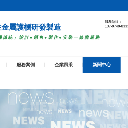
服務熱線：
注金屬護欄研發製造
137-9749-833
欄係統」設計●銷售●製作●安裝一條龍服務
服務案例
企業風采
新聞中心