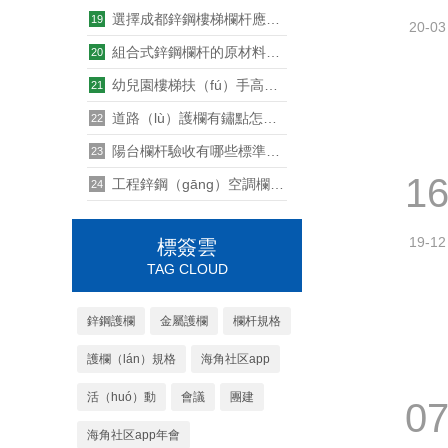
選擇成都鋅鋼樓梯欄杆應當注意的事項
19
20-03
組合式鋅鋼欄杆的原材料特點及品質
20
幼兒園樓梯扶（fú）手高度標準尺寸是多少
21
道路（lù）護欄有鏽點怎麽處理
22
陽台欄杆驗收有哪些標準和注意（yì）事項（xiàng）
23
1
工程鋅鋼（gāng）空調欄杆價格
24
19-12
標簽雲
TAG CLOUD
鋅鋼護欄
金屬護欄
欄杆規格
護欄（lán）規格
海角社区app
活（huó）動
會議
團建
0
海角社区app年會