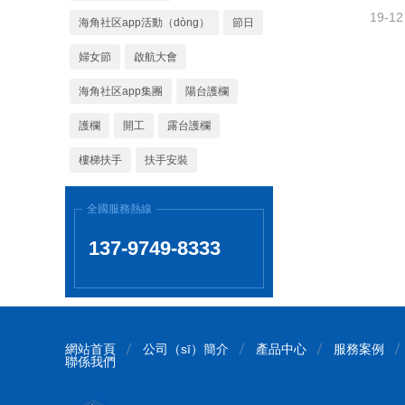
19-12
海角社区app活動（dòng）
節日
婦女節
啟航大會
海角社区app集團
陽台護欄
護欄
開工
露台護欄
樓梯扶手
扶手安裝
全國服務熱線
137-9749-8333
網站首頁
公司（sī）簡介
產品中心
服務案例
聯係我們