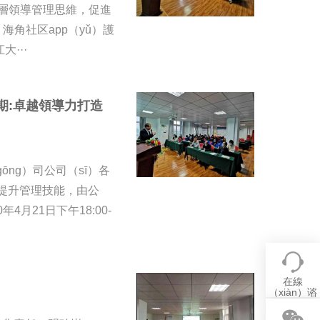
高層領導管理思維，促進
海角社区app（yǔ）護
大···
期:卓越領導力打造
ōng）司公司（sī）各
，提升管理技能，由公
4月21日下午18:00-
在線
（xiàn）谘
詢（xún）