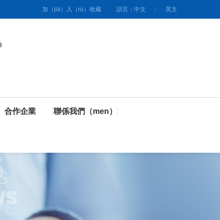
加（jiā）入（rù）收藏
語言：中文
/
英文
3
合作企業
聯係我們（men）