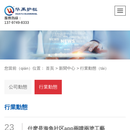
服務熱線：
137-9749-8333
您當前（qián）位置：
首頁
>
新聞中心
>
行業動態（tài）
公司動態
行業動態
行業動態
23
什麽是海角社区app兩噴兩塗工藝