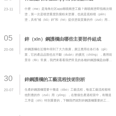
23-11
什麽（me）是海角社区app兩噴兩塗工藝？兩噴兩塗即指兩次噴
塗，第一次是噴塗重度防腐粉末塗層，也就是底粉噴（pēn）
塗，具有“補（bǔ）鋅”和（hé）提供塗裝質量的作（zuò）用。
第二次（cì）噴塗是表麵塗層，噴···
05
鋅（xīn）鋼護欄由哪些主要部件組成
20-08
鋅鋼護欄在近幾年得到了大力推廣，廣泛應用在各行各（gè）
業，它的產品品類也在不斷（duàn）的擴充（chōng），應用前
景非（fēi）常廣，我們來看看我們常見的各種鋅鋼護欄是由哪幾
大部件組成。我···
30
鋅鋼護欄的工藝流程技術剖析
20-07
生產鋅鋼護欄需要十幾道（dào）工藝流程，每道工藝流程都有
他對應的作（zuò）用（yòng），在整個生產過程當中，有幾道
工序是（shì）特別重要的，下麵我們就對鋅鋼護欄重要的工藝
流程技術（shù）進行圖···