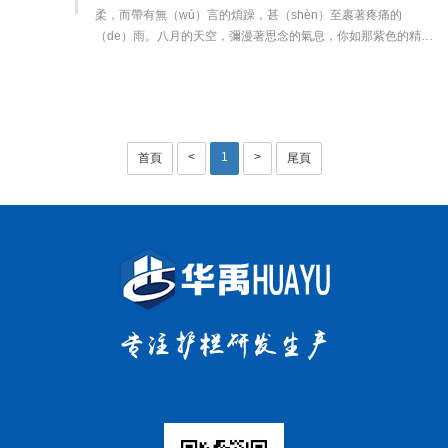
柔，而帶有無（wú）言的煩躁，甚（shèn）至裹著疼痛的
（de）雨。八月的天空，彌漫著思念的氣息，你如那紫色的精
（jīng）靈，把我褶皺的情（qíng）懷舒展···
<
1
>
首頁
尾頁