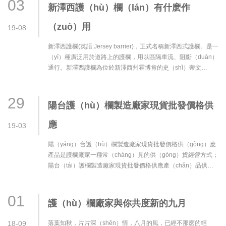
03
新澤西護（hù）欄（lán）有什麽作
（zuò）用
19-08
新澤西護欄(英語:Jersey barrier)，正式名稱新澤西式護欄。是一
（yī）種廣泛用於道路上的護欄，用以區隔車流、阻斷（duàn）
通行。新澤西護欄為位於新澤西州霍博肯的史（shǐ）蒂文
（wén）斯理工···
29
陽台護（hù）欄製造廠家現貨批發價格供
應
19-03
陽（yáng）台護（hù）欄製造廠家現貨批發價格供（gòng）應
產品是護欄廠家一種常（cháng）見的供（gòng）貨經營方式；
陽台（tái）護欄製造廠家現貨批發價格供應產（chǎn）品供貨
方式（shì）是（shì）指產品從工廠生產出來之後，經過
（guò）各種···
01
護（hù）欄廠家與你共度新的九月
18-09
落葉知秋，片片深（shēn）情，八月的風，已經不那麽的輕